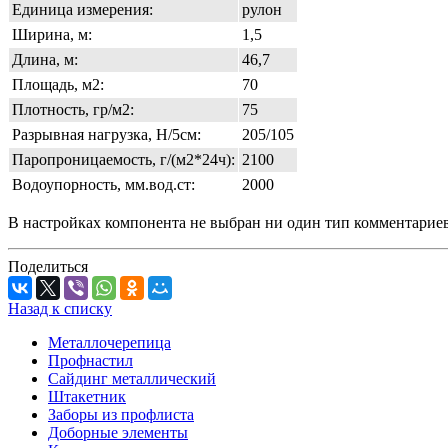
Единица измерения:
рулон
Ширина, м:
1,5
Длина, м:
46,7
Площадь, м2:
70
Плотность, гр/м2:
75
Разрывная нагрузка, Н/5см:
205/105
Паропроницаемость, г/(м2*24ч):
2100
Водоупорность, мм.вод.ст:
2000
В настройках компонента не выбран ни один тип комментарие
Поделиться
Назад к списку
Металлочерепица
Профнастил
Сайдинг металлический
Штакетник
Заборы из профлиста
Доборные элементы